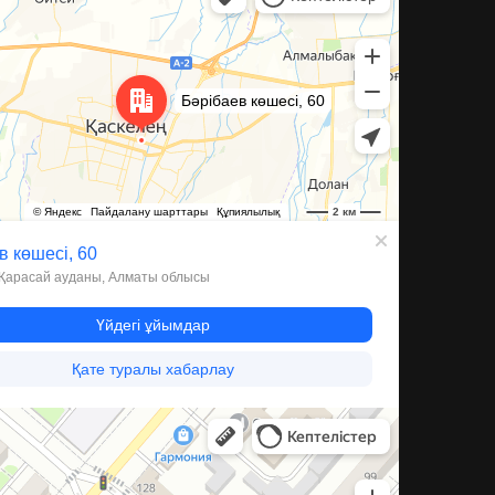
а, 59А — Яндекс Карты