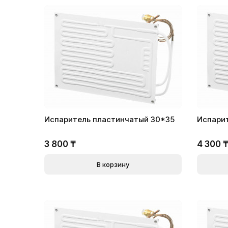
Испаритель пластинчатый 30*35
Испари
3 800
₸
4 300
В корзину