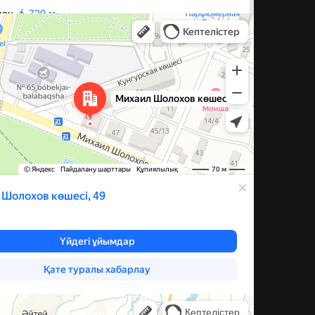
а Шолохова, 49 — Яндекс Карты
ева, 60 — Яндекс Карты