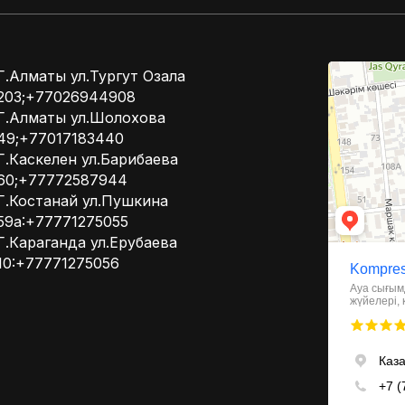
Kompressor
Г.Алматы ул.Тургут Озала
Компрессоры
203;+77026944908
Системы вент
Г.Алматы ул.Шолохова
49;+77017183440
Г.Каскелен ул.Барибаева
60;+77772587944
Г.Костанай ул.Пушкина
59а:+77771275055
Г.Караганда ул.Ерубаева
10:+77771275056