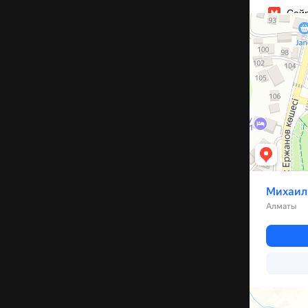
Алматы
Улица Михаил
Каскелен
Улица Бариба