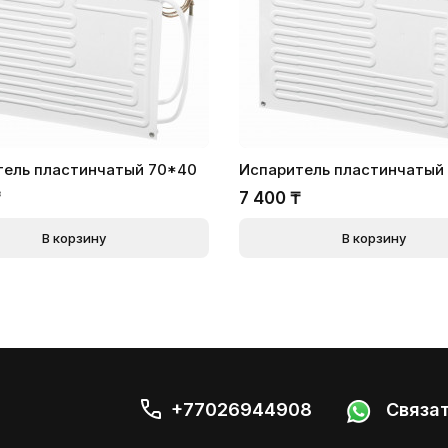
тель пластинчатый 70*40
Испаритель пластинчатый
₸
7 400
₸
В корзину
В корзину
+77026944908
Связат