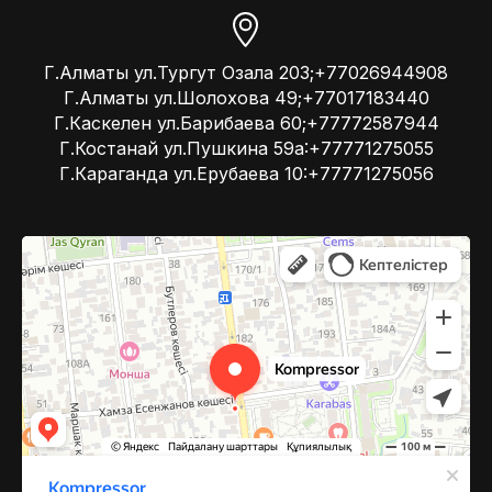
Г.Алматы ул.Тургут Озала 203;+77026944908
Г.Алматы ул.Шолохова 49;+77017183440
Г.Каскелен ул.Барибаева 60;+77772587944
Г.Костанай ул.Пушкина 59а:+77771275055
Г.Караганда ул.Ерубаева 10:+77771275056
Kompressor
Компрессоры и компрессорное оборудование в Алматы
Системы вентиляции в Алматы