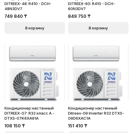
DITREEX-48: R410 - DCH-
DITREEX-60: R410 - DCH-
48N3DV7
60N3DV7
749 840
₸
849 750
₸
В корзину
В корзину
Кондиционер настенный
Кондиционер настенный
DITREEX-07: R32 класс А -
Ditreex-09 Inverter R32 DTXS-
DTXS-07K6XA61A
09D6XAC1A
108 150
₸
151 410
₸