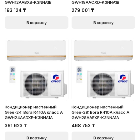
GWH12AABXB-K3NNA1B
GWH18AACXD-K3NNA1B
183 124
₸
279 001
₸
В корзину
В корзину
Кондиционер настенный
Кондиционер настенный
Gree-24: Bora R410A класс A
Gree-28: Bora R410A класс A
GWH24AADXE-K3NNA1A
GWH28AAEXF-K3NNA1A
361 623
₸
468 753
₸
В корзину
В корзину