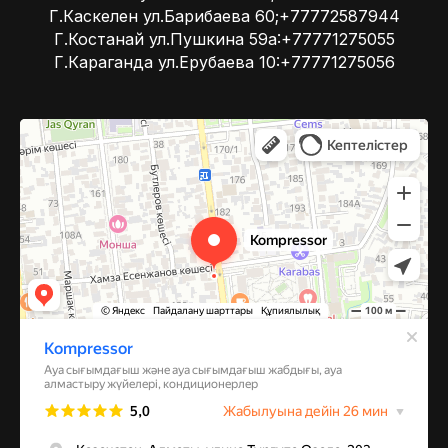
Г.Каскелен ул.Барибаева 60;+77772587944
Г.Костанай ул.Пушкина 59а:+77771275055
Г.Караганда ул.Ерубаева 10:+77771275056
Kompressor
Компрессоры и компрессорное оборудование в Алматы
Системы вентиляции в Алматы