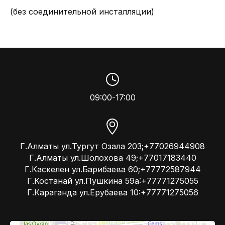
(без соединительной инсталляции)
09:00-17:00
Г.Алматы ул.Тургут Озала 203;+77026944908
Г.Алматы ул.Шолохова 49;+77017183440
Г.Каскелен ул.Барибаева 60;+77772587944
Г.Костанай ул.Пушкина 59а:+77771275055
Г.Караганда ул.Ерубаева 10:+77771275056
Kompressor