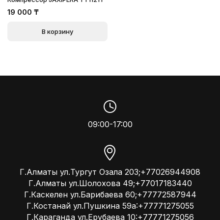
19 000
₸
В корзину
09:00-17:00
Г.Алматы ул.Тургут Озала 203;+77026944908
Г.Алматы ул.Шолохова 49;+77017183440
Г.Каскелен ул.Барибаева 60;+77772587944
Г.Костанай ул.Пушкина 59а:+77771275055
Г.Караганда ул.Ерубаева 10:+77771275056