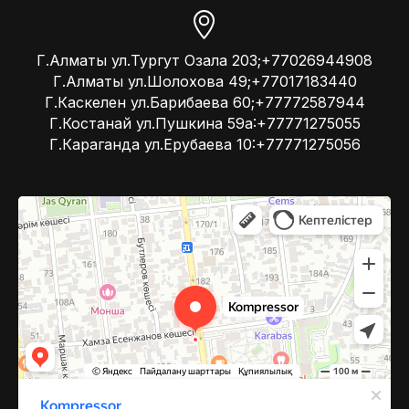
Г.Алматы ул.Тургут Озала 203;+77026944908
Г.Алматы ул.Шолохова 49;+77017183440
Г.Каскелен ул.Барибаева 60;+77772587944
Г.Костанай ул.Пушкина 59а:+77771275055
Г.Караганда ул.Ерубаева 10:+77771275056
Kompressor
Компрессоры и компрессорное оборудование в Алматы
Системы вентиляции в Алматы