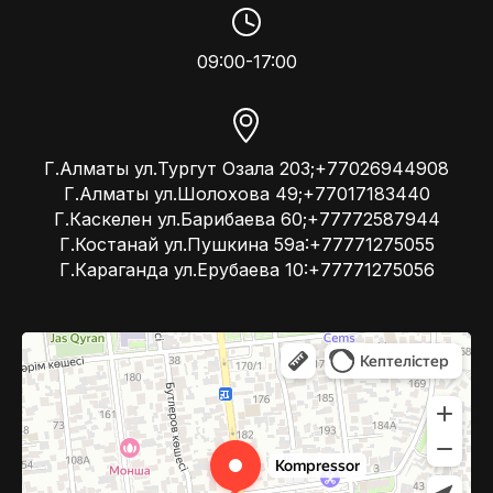
09:00-17:00
Г.Алматы ул.Тургут Озала 203;+77026944908
Г.Алматы ул.Шолохова 49;+77017183440
Г.Каскелен ул.Барибаева 60;+77772587944
Г.Костанай ул.Пушкина 59а:+77771275055
Г.Караганда ул.Ерубаева 10:+77771275056
Kompressor
Компрессоры и компрессорное оборудование в Алматы
Системы вентиляции в Алматы