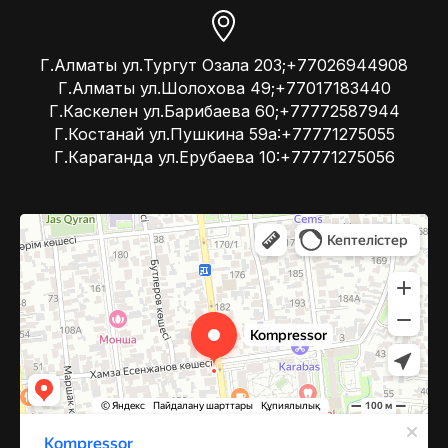
Г.Алматы ул.Тургут Озала 203;+77026944908
Г.Алматы ул.Шолохова 49;+77017183440
Г.Каскелен ул.Барибаева 60;+77772587944
Г.Костанай ул.Пушкина 59а:+77771275055
Г.Караганда ул.Ерубаева 10:+77771275056
Kompressor
Компрессоры и компрессорное оборудование в Алматы
Системы вентиляции в Алматы