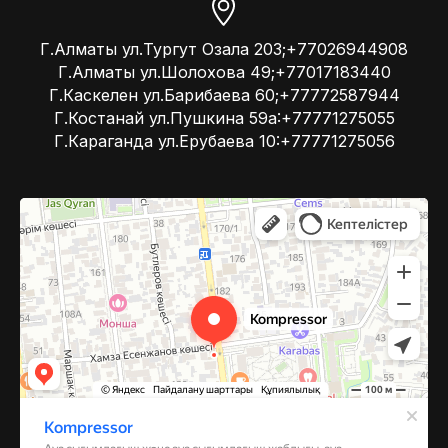
Г.Алматы ул.Тургут Озала 203;+77026944908
Г.Алматы ул.Шолохова 49;+77017183440
Г.Каскелен ул.Барибаева 60;+77772587944
Г.Костанай ул.Пушкина 59а:+77771275055
Г.Караганда ул.Ерубаева 10:+77771275056
Kompressor
Компрессоры и компрессорное оборудование в Алматы
Системы вентиляции в Алматы