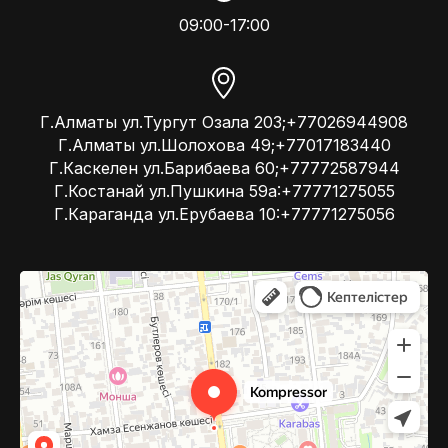
09:00-17:00
Г.Алматы ул.Тургут Озала 203;+77026944908
Г.Алматы ул.Шолохова 49;+77017183440
Г.Каскелен ул.Барибаева 60;+77772587944
Г.Костанай ул.Пушкина 59а:+77771275055
Г.Караганда ул.Ерубаева 10:+77771275056
Kompressor
Компрессоры и компрессорное оборудование в Алматы
Системы вентиляции в Алматы