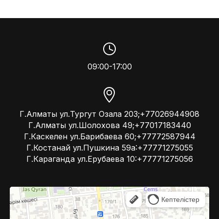
09:00-17:00
Г.Алматы ул.Тургут Озала 203;+77026944908
Г.Алматы ул.Шолохова 49;+77017183440
Г.Каскелен ул.Барибаева 60;+77772587944
Г.Костанай ул.Пушкина 59а:+77771275055
Г.Караганда ул.Ерубаева 10:+77771275056
Kompressor
Компрессоры и компрессорное оборудование в Алматы
Системы вентиляции в Алматы