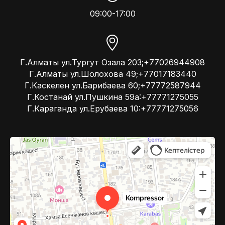
09:00-17:00
Г.Алматы ул.Тургут Озала 203;+77026944908
Г.Алматы ул.Шолохова 49;+77017183440
Г.Каскелен ул.Барибаева 60;+77772587944
Г.Костанай ул.Пушкина 59а:+77771275055
Г.Караганда ул.Ерубаева 10:+77771275056
Kompressor
Компрессоры и компрессорное оборудование в Алматы
Системы вентиляции в Алматы