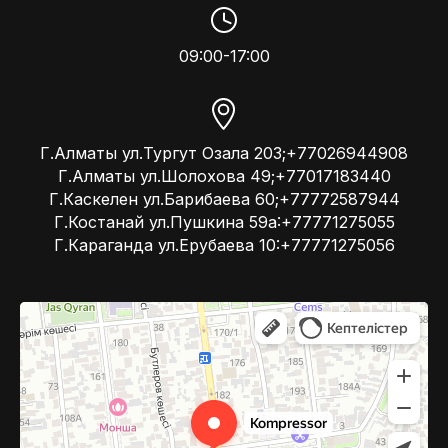
09:00-17:00
Г.Алматы ул.Тургут Озала 203;+77026944908
Г.Алматы ул.Шолохова 49;+77017183440
Г.Каскелен ул.Барибаева 60;+77772587944
Г.Костанай ул.Пушкина 59а:+77771275055
Г.Караганда ул.Ерубаева 10:+77771275056
Kompressor
Компрессоры и компрессорное оборудование в Алматы
Системы вентиляции в Алматы