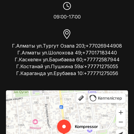
09:00-17:00
Г.Алматы ул.Тургут Озала 203;+77026944908
Г.Алматы ул.Шолохова 49;+77017183440
Г.Каскелен ул.Барибаева 60;+77772587944
Г.Костанай ул.Пушкина 59а:+77771275055
Г.Караганда ул.Ерубаева 10:+77771275056
Kompressor
Компрессоры и компрессорное оборудование в Алматы
Системы вентиляции в Алматы