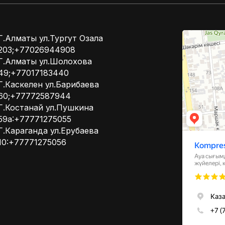
Kompressor
Г.Алматы ул.Тургут Озала
Компрессоры
203;+77026944908
Системы вент
Г.Алматы ул.Шолохова
49;+77017183440
Г.Каскелен ул.Барибаева
60;+77772587944
Г.Костанай ул.Пушкина
59а:+77771275055
Г.Караганда ул.Ерубаева
10:+77771275056