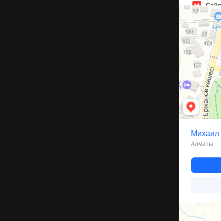
Алматы
Улица Михаил
Каскелен
Улица Бариба