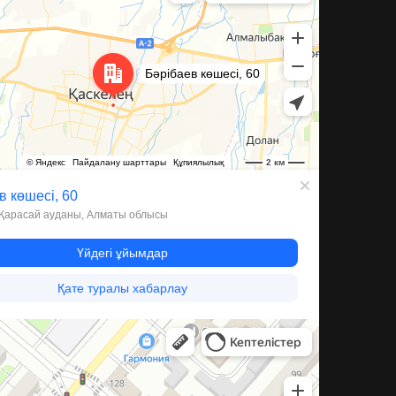
а, 59А — Яндекс Карты