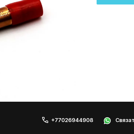
+77026944908
Связат