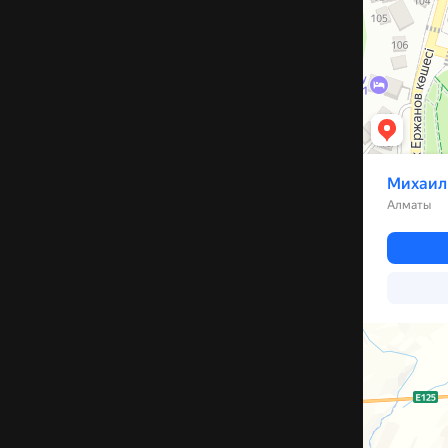
Каскелен
Улица Бариба