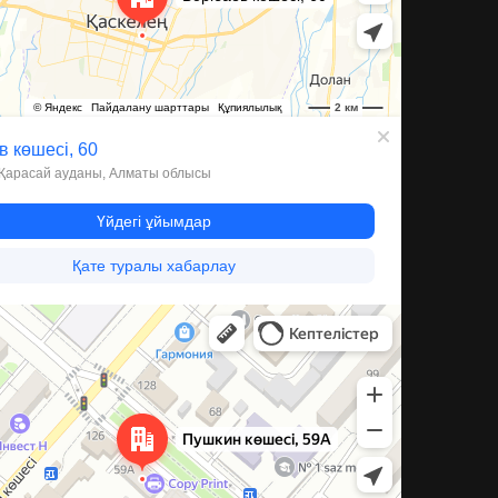
а, 59А — Яндекс Карты