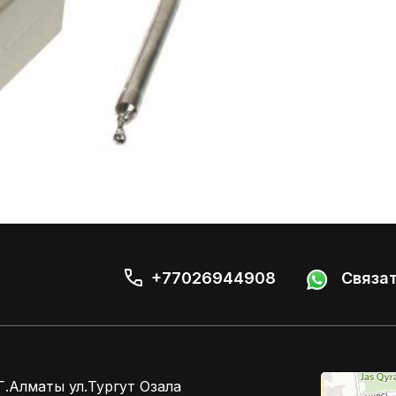
+77026944908
Связат
Kompressor
Г.Алматы ул.Тургут Озала
Компрессоры