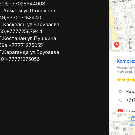
203;+77026944908
Системы вент
Г.Алматы ул.Шолохова
49;+77017183440
Г.Каскелен ул.Барибаева
60;+77772587944
Г.Костанай ул.Пушкина
59а:+77771275055
Г.Караганда ул.Ерубаева
10:+77771275056
Алматы
Улица Михаил