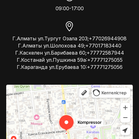
09:00-17:00
Г.Алматы ул.Тургут Озала 203;+77026944908
Г.Алматы ул.Шолохова 49;+77017183440
Г.Каскелен ул.Барибаева 60;+77772587944
Г.Костанай ул.Пушкина 59а:+77771275055
Г.Караганда ул.Ерубаева 10:+77771275056
Kompressor
Компрессоры и компрессорное оборудование в Алматы
Системы вентиляции в Алматы