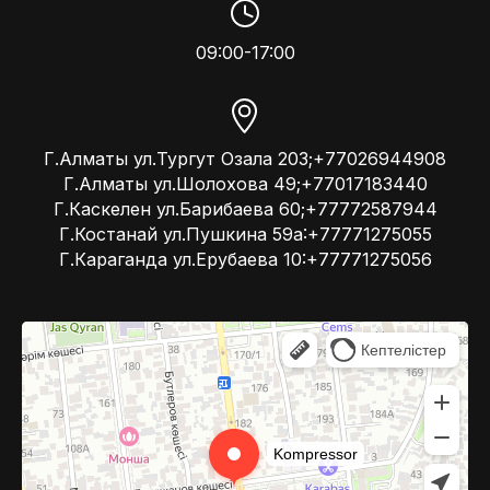
09:00-17:00
Г.Алматы ул.Тургут Озала 203;+77026944908
Г.Алматы ул.Шолохова 49;+77017183440
Г.Каскелен ул.Барибаева 60;+77772587944
Г.Костанай ул.Пушкина 59а:+77771275055
Г.Караганда ул.Ерубаева 10:+77771275056
Kompressor
Компрессоры и компрессорное оборудование в Алматы
Системы вентиляции в Алматы