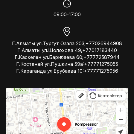
09:00-17:00
Г.Алматы ул.Тургут Озала 203;+77026944908
Г.Алматы ул.Шолохова 49;+77017183440
Г.Каскелен ул.Барибаева 60;+77772587944
Г.Костанай ул.Пушкина 59а:+77771275055
Г.Караганда ул.Ерубаева 10:+77771275056
Kompressor
Компрессоры и компрессорное оборудование в Алматы
Системы вентиляции в Алматы