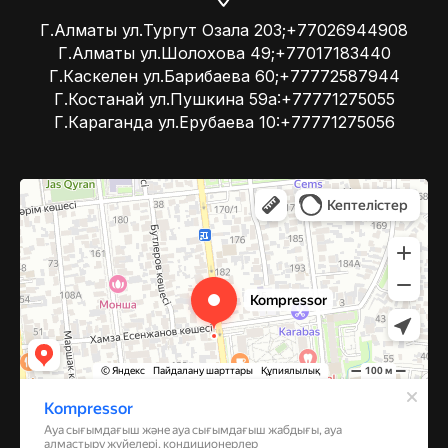
Г.Алматы ул.Тургут Озала 203;+77026944908
Г.Алматы ул.Шолохова 49;+77017183440
Г.Каскелен ул.Барибаева 60;+77772587944
Г.Костанай ул.Пушкина 59а:+77771275055
Г.Караганда ул.Ерубаева 10:+77771275056
Kompressor
Компрессоры и компрессорное оборудование в Алматы
Системы вентиляции в Алматы