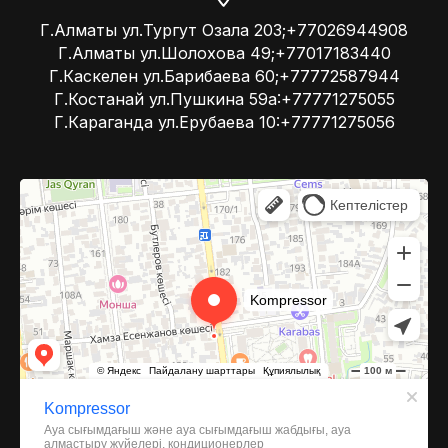
Г.Алматы ул.Тургут Озала 203;+77026944908
Г.Алматы ул.Шолохова 49;+77017183440
Г.Каскелен ул.Барибаева 60;+77772587944
Г.Костанай ул.Пушкина 59а:+77771275055
Г.Караганда ул.Ерубаева 10:+77771275056
Kompressor
Компрессоры и компрессорное оборудование в Алматы
Системы вентиляции в Алматы