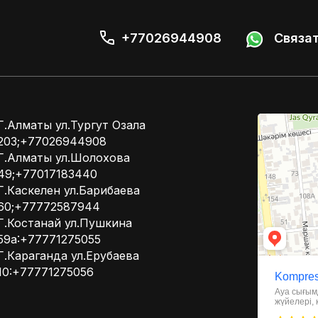
+77026944908
Связат
Kompressor
Г.Алматы ул.Тургут Озала
Компрессоры
203;+77026944908
Системы вент
Г.Алматы ул.Шолохова
49;+77017183440
Г.Каскелен ул.Барибаева
60;+77772587944
Г.Костанай ул.Пушкина
59а:+77771275055
Г.Караганда ул.Ерубаева
10:+77771275056