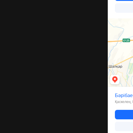
Каскелен
Улица Бариба