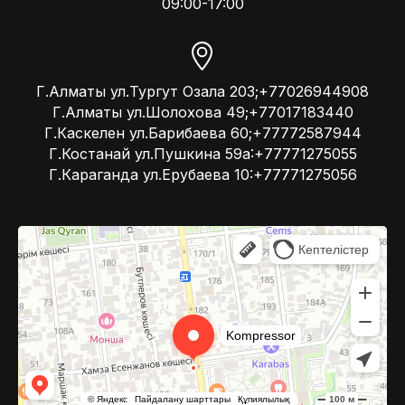
09:00-17:00
Г.Алматы ул.Тургут Озала 203;+77026944908
Г.Алматы ул.Шолохова 49;+77017183440
Г.Каскелен ул.Барибаева 60;+77772587944
Г.Костанай ул.Пушкина 59а:+77771275055
Г.Караганда ул.Ерубаева 10:+77771275056
Kompressor
Компрессоры и компрессорное оборудование в Алматы
Системы вентиляции в Алматы