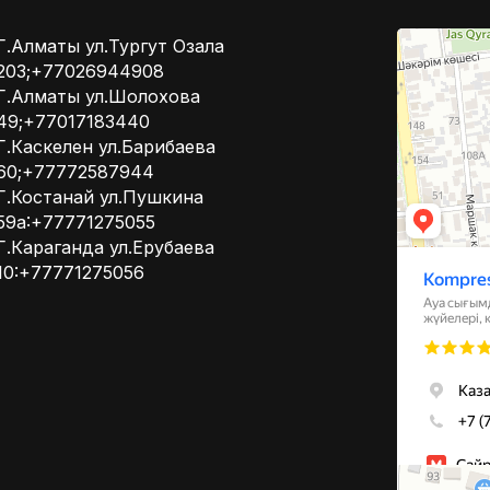
Kompressor
Г.Алматы ул.Тургут Озала
Компрессоры
203;+77026944908
Системы вент
Г.Алматы ул.Шолохова
49;+77017183440
Г.Каскелен ул.Барибаева
60;+77772587944
Г.Костанай ул.Пушкина
59а:+77771275055
Г.Караганда ул.Ерубаева
10:+77771275056
Алматы
Улица Михаил