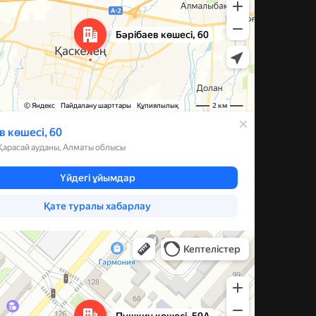
а, 59А — Яндекс Карты