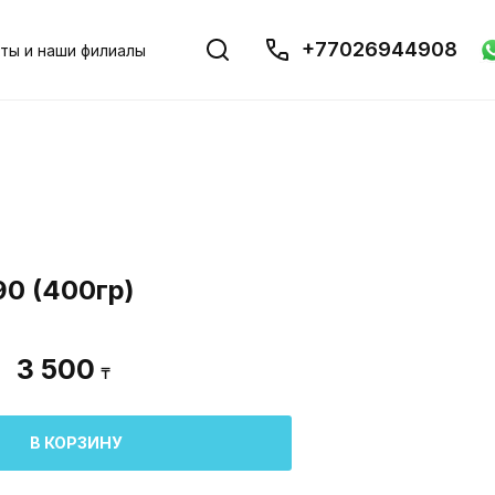
+77026944908
ты и наши филиалы
0 (400гр)
3 500
₸
В КОРЗИНУ