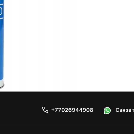
+77026944908
Связат