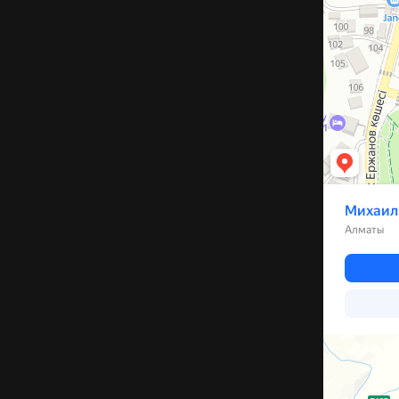
Каскелен
Улица Бариба