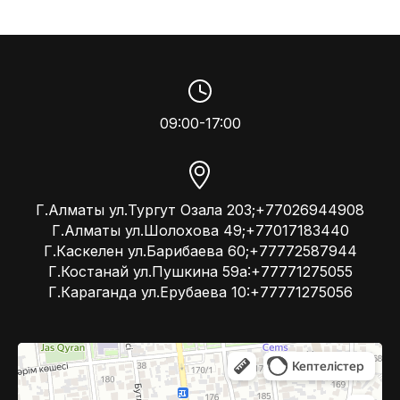
09:00-17:00
Г.Алматы ул.Тургут Озала 203;+77026944908
Г.Алматы ул.Шолохова 49;+77017183440
Г.Каскелен ул.Барибаева 60;+77772587944
Г.Костанай ул.Пушкина 59а:+77771275055
Г.Караганда ул.Ерубаева 10:+77771275056
Kompressor
Компрессоры и компрессорное оборудование в Алматы
Системы вентиляции в Алматы