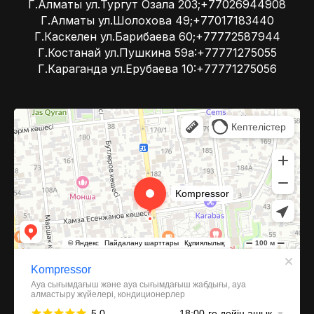
Г.Алматы ул.Тургут Озала 203;+77026944908
Г.Алматы ул.Шолохова 49;+77017183440
Г.Каскелен ул.Барибаева 60;+77772587944
Г.Костанай ул.Пушкина 59а:+77771275055
Г.Караганда ул.Ерубаева 10:+77771275056
Kompressor
Компрессоры и компрессорное оборудование в Алматы
Системы вентиляции в Алматы