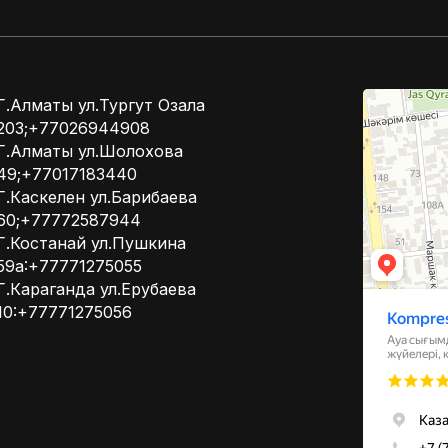
Kompressor
Г.Алматы ул.Тургут Озала
Компрессоры
203;+77026944908
Системы вент
Г.Алматы ул.Шолохова
49;+77017183440
Г.Каскелен ул.Барибаева
60;+77772587944
Г.Костанай ул.Пушкина
59а:+77771275055
Г.Караганда ул.Ерубаева
10:+77771275056