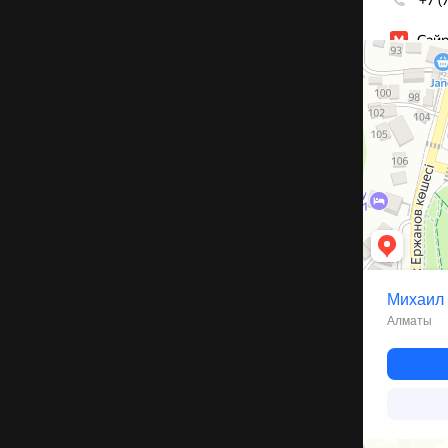
Алматы
Улица Михаил
Каскелен