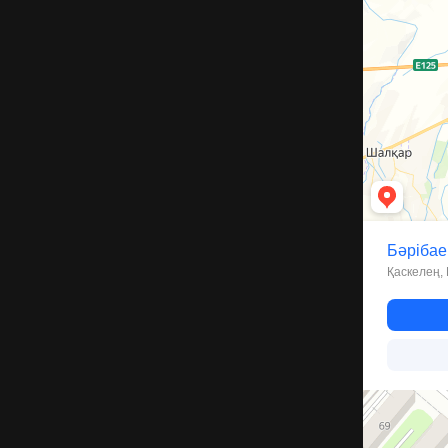
Улица Бариба
Костанай
Улица Пушкин