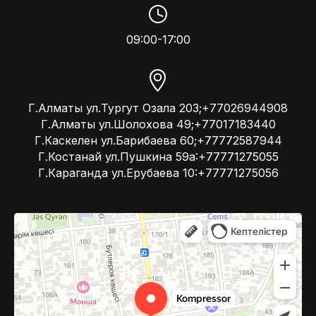
09:00-17:00
Г.Алматы ул.Тургут Озала 203;+77026944908
Г.Алматы ул.Шолохова 49;+77017183440
Г.Каскелен ул.Барибаева 60;+77772587944
Г.Костанай ул.Пушкина 59а:+77771275055
Г.Караганда ул.Ерубаева 10:+77771275056
Kompressor
Компрессоры и компрессорное оборудование в Алматы
Системы вентиляции в Алматы