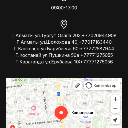
09:00-17:00
Г.Алматы ул.Тургут Озала 203;+77026944908
Г.Алматы ул.Шолохова 49;+77017183440
Г.Каскелен ул.Барибаева 60;+77772587944
Г.Костанай ул.Пушкина 59а:+77771275055
Г.Караганда ул.Ерубаева 10:+77771275056
Kompressor
Компрессоры и компрессорное оборудование в Алматы
Системы вентиляции в Алматы