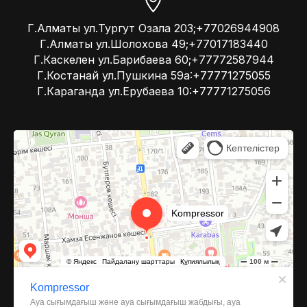
Г.Алматы ул.Тургут Озала 203;+77026944908
Г.Алматы ул.Шолохова 49;+77017183440
Г.Каскелен ул.Барибаева 60;+77772587944
Г.Костанай ул.Пушкина 59а:+77771275055
Г.Караганда ул.Ерубаева 10:+77771275056
Kompressor
Компрессоры и компрессорное оборудование в Алматы
Системы вентиляции в Алматы