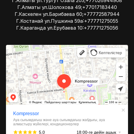
Г.Алматы ул.Тургут Озала 203;+77026944908
Г.Алматы ул.Шолохова 49;+77017183440
Г.Каскелен ул.Барибаева 60;+77772587944
Г.Костанай ул.Пушкина 59а:+77771275055
Г.Караганда ул.Ерубаева 10:+77771275056
Kompressor
Компрессоры и компрессорное оборудование в Алматы
Системы вентиляции в Алматы