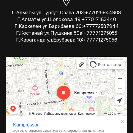
Г.Алматы ул.Тургут Озала 203;+77026944908
Г.Алматы ул.Шолохова 49;+77017183440
Г.Каскелен ул.Барибаева 60;+77772587944
Г.Костанай ул.Пушкина 59а:+77771275055
Г.Караганда ул.Ерубаева 10:+77771275056
Kompressor
Компрессоры и компрессорное оборудование в Алматы
Системы вентиляции в Алматы